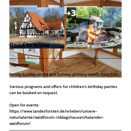
Good to know
© T. Gasparini, Niedersächsische Landesforsten
© T. Gasparini, Niedersächsische Landesforsten
|
CC-BY
|
CC-BY
Openings
Family Sunday on the first Sunday of every month from 11 am.
© W. Schmidt, Niedersächsische Landesforsten |
CC-BY
Various programs and offers for children's birthday parties
can be booked on request.
Open for events:
https://www.landesforsten.de/erleben/unsere-
naturtalente/waldforum-riddagshausen/kalender-
waldforum/