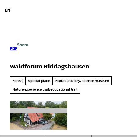
d Niedersachsen
T
o
EN
Search
Menu
c
o
n
t
e
Share
n
PDF
t
Waldforum Riddagshausen
Forest
Special place
Natural history/science museum
Nature experience trail/educational trail
© T. Gasparini, Niedersächsische Landesforsten
|
CC-BY