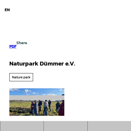
d Niedersachsen
T
o
EN
Search
Menu
c
o
n
t
e
Share
n
PDF
t
Naturpark Dümmer e.V.
Nature park
© DWL/ Ruholt |
CC-BY