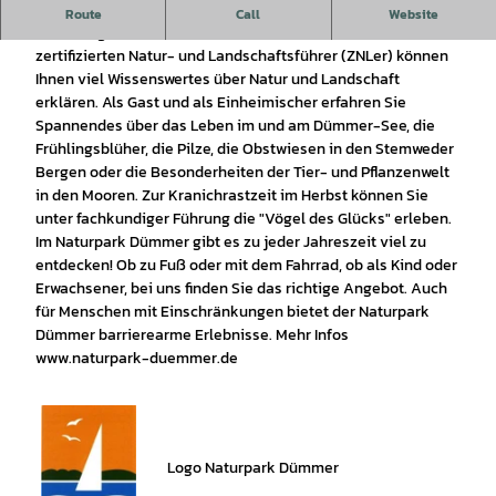
Im Naturpark Dümmer laden Moore, Flüsse, bewaldete
Route
Call
Website
Höhenzüge und der Dümmer-See zum Entdecken ein. Die
zertifizierten Natur- und Landschaftsführer (ZNLer) können
Ihnen viel Wissenswertes über Natur und Landschaft
erklären. Als Gast und als Einheimischer erfahren Sie
Spannendes über das Leben im und am Dümmer-See, die
Frühlingsblüher, die Pilze, die Obstwiesen in den Stemweder
Bergen oder die Besonderheiten der Tier- und Pflanzenwelt
in den Mooren. Zur Kranichrastzeit im Herbst können Sie
unter fachkundiger Führung die "Vögel des Glücks" erleben.
Im Naturpark Dümmer gibt es zu jeder Jahreszeit viel zu
entdecken! Ob zu Fuß oder mit dem Fahrrad, ob als Kind oder
Erwachsener, bei uns finden Sie das richtige Angebot. Auch
für Menschen mit Einschränkungen bietet der Naturpark
Dümmer barrierearme Erlebnisse. Mehr Infos
www.naturpark-duemmer.de
Logo Naturpark Dümmer