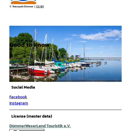
© Naturpark Dümmer |
CC-BY
Good to know
Payment methods
free of charge
© Torsten Krüger, Bremen |
CC-BY
Social Media
Facebook
Instagram
License (master data)
DümmerWeserLand Touristik e.V.