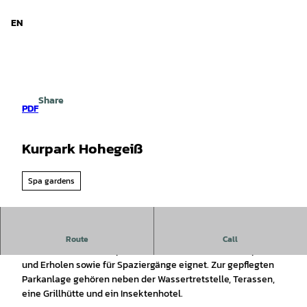
d Niedersachsen
T
o
EN
Search
Menu
c
o
n
t
e
Share
n
PDF
t
Kurpark Hohegeiß
Spa gardens
Kurpark Hohegeiß
Route
Call
Besuchen Sie den Kurpark, welcher sich u.a. zum Entspannen
und Erholen sowie für Spaziergänge eignet. Zur gepflegten
Parkanlage gehören neben der Wassertretstelle, Terassen,
eine Grillhütte und ein Insektenhotel.