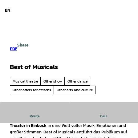
d Niedersachsen
T
o
EN
Search
Menu
c
o
n
t
e
Share
n
PDF
t
Best of Musicals
Musical theatre
Other show
Other dance
Other offers for citizens
Other arts and culture
Route
Call
Am
10. März 2027
verwandelt sich das
Wilhelm-Bendow-
Theater in Einbeck
in eine Welt voller Musik, Emotionen und
großer Stimmen. Best of Musicals entführt das Publikum auf