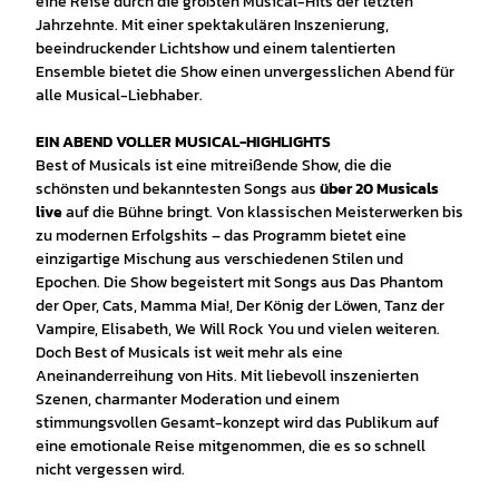
eine Reise durch die größten Musical-Hits der letzten
Jahrzehnte. Mit einer spektakulären Inszenierung,
beeindruckender Lichtshow und einem talentierten
Ensemble bietet die Show einen unvergesslichen Abend für
alle Musical-Liebhaber.
EIN ABEND VOLLER MUSICAL-HIGHLIGHTS
Best of Musicals ist eine mitreißende Show, die die
schönsten und bekanntesten Songs aus
über 20 Musicals
live
auf die Bühne bringt. Von klassischen Meisterwerken bis
zu modernen Erfolgshits – das Programm bietet eine
einzigartige Mischung aus verschiedenen Stilen und
Epochen. Die Show begeistert mit Songs aus Das Phantom
der Oper, Cats, Mamma Mia!, Der König der Löwen, Tanz der
Vampire, Elisabeth, We Will Rock You und vielen weiteren.
Doch Best of Musicals ist weit mehr als eine
Aneinanderreihung von Hits. Mit liebevoll inszenierten
Szenen, charmanter Moderation und einem
stimmungsvollen Gesamt-konzept wird das Publikum auf
eine emotionale Reise mitgenommen, die es so schnell
nicht vergessen wird.