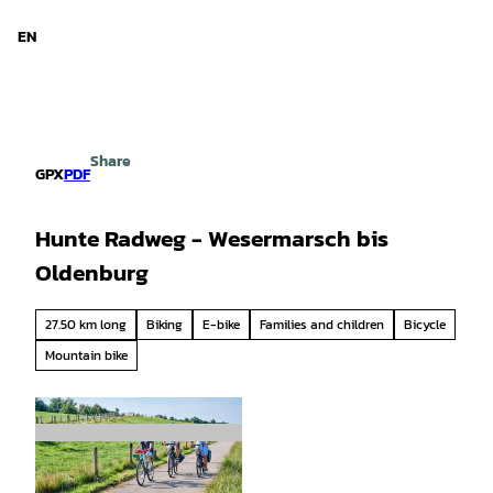
d Niedersachsen
T
o
EN
Search
Menu
c
o
n
t
e
Share
n
GPX
PDF
t
Hunte Radweg - Wesermarsch bis
Oldenburg
27.50 km long
Biking
E-bike
Families and children
Bicycle
Mountain bike