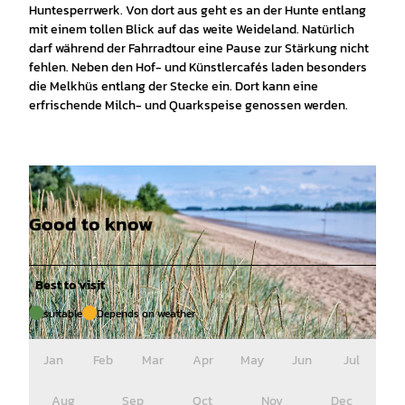
Huntesperrwerk. Von dort aus geht es an der Hunte entlang
mit einem tollen Blick auf das weite Weideland. Natürlich
darf während der Fahrradtour eine Pause zur Stärkung nicht
fehlen. Neben den Hof- und Künstlercafés laden besonders
die Melkhüs entlang der Stecke ein. Dort kann eine
erfrischende Milch- und Quarkspeise genossen werden.
Good to know
Best to visit
suitable
Depends on weather
© (c)floriantrykowski.de, Florian Trykowski |
CC-BY
Jan
Feb
Mar
Apr
May
Jun
Jul
Aug
Sep
Oct
Nov
Dec