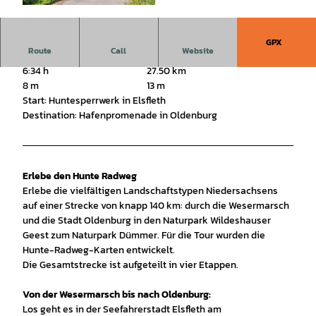
© (c)floriantrykowski.de, Florian Trykowski |
CC-BY
GPX
Route
Call
Website
6:34 h
27.50 km
8 m
13 m
Start: Huntesperrwerk in Elsfleth
Destination: Hafenpromenade in Oldenburg
​Erlebe den Hunte Radweg
Erlebe die vielfältigen Landschaftstypen Niedersachsens
auf einer Strecke von knapp 140 km: durch die Wesermarsch
und die Stadt Oldenburg in den Naturpark Wildeshauser
Geest zum Naturpark Dümmer. Für die Tour wurden die
Hunte-Radweg-Karten entwickelt.
Die Gesamtstrecke ist aufgeteilt in vier Etappen.
Von der Wesermarsch bis nach Oldenburg:
Los geht es in der Seefahrerstadt Elsfleth am