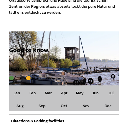
Urlaubsorte Lembruch und Hüde sind die touristischen
Zentren der Region; etwas abseits lockt die pure Natur und
lädt ein, entdeckt zu werden.
Good to know
Best to visit
suitable
Depends on weather
© DümmerWeserLand Touristik e.V. |
CC-BY-SA
Jan
Feb
Mar
Apr
May
Jun
Jul
Aug
Sep
Oct
Nov
Dec
Directions & Parking facilities