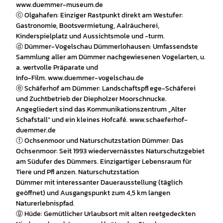
www.duemmer-museum.de
ⓒ Olgahafen: Einziger Rastpunkt direkt am Westufer:
Gastronomie, Bootsvermietung, Aalräucherei,
Kinderspielplatz und Aussichtsmole und -turm.
ⓓ Dümmer-Vogelschau Dümmerlohausen: Umfassendste
Sammlung aller am Dümmer nachgewiesenen Vogelarten, u.
a. wertvolle Präparate und
Info-Film. www.duemmer-vogelschau.de
ⓔ Schäferhof am Dümmer: Landschaftspfl ege-Schäferei
und Zuchtbetrieb der Diepholzer Moorschnucke.
Angegliedert sind das Kommunikationszentrum „Alter
Schafstall“ und ein kleines Hofcafé. www.schaeferhof-
duemmer.de
ⓕ Ochsenmoor und Naturschutzstation Dümmer: Das
Ochsenmoor: Seit 1993 wiedervernässtes Naturschutzgebiet
am Südufer des Dümmers. Einzigartiger Lebensraum für
Tiere und Pfl anzen. Naturschutzstation
Dümmer mit interessanter Dauerausstellung (täglich
geöffnet) und Ausgangspunkt zum 4,5 km langen
Naturerlebnispfad.
ⓖ Hüde: Gemütlicher Urlaubsort mit alten reetgedeckten