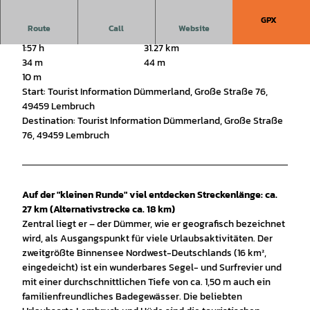
GPX
Route
Call
Website
1:57 h
31.27 km
34 m
44 m
10 m
Start: Tourist Information Dümmerland, Große Straße 76,
49459 Lembruch
Destination: Tourist Information Dümmerland, Große Straße
76, 49459 Lembruch
Auf der "kleinen Runde" viel entdecken Streckenlänge: ca.
27 km (Alternativstrecke ca. 18 km)
Zentral liegt er – der Dümmer, wie er geografisch bezeichnet
wird, als Ausgangspunkt für viele Urlaubsaktivitäten. Der
zweitgrößte Binnensee Nordwest-Deutschlands (16 km²,
eingedeicht) ist ein wunderbares Segel- und Surfrevier und
mit einer durchschnittlichen Tiefe von ca. 1,50 m auch ein
familienfreundliches Badegewässer. Die beliebten