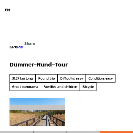
d Niedersachsen
T
o
EN
Search
Menu
c
o
n
t
e
Share
n
GPX
PDF
t
Dümmer-Rund-Tour
31.27 km long
Round trip
Difficulty: easy
Condition: easy
Great panorama
Families and children
Bicycle
© DümmerWeserLand Touristik e.V. |
CC-BY-SA