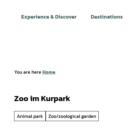
T
o
Experience & Discover
Destinations
c
o
n
t
e
n
t
You are here
Home
Zoo im Kurpark
Animal park
Zoo/zoological garden