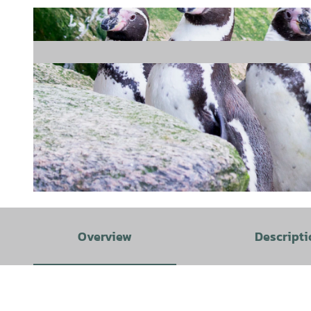
© Hartmut Adelmann, had-foto@gmx.de |
CC-BY-SA
Overview
Descripti