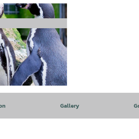
on
Gallery
G