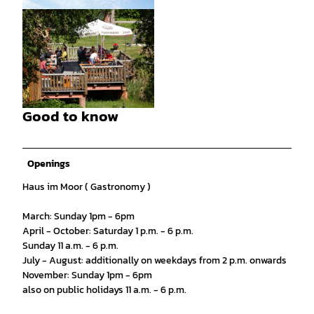
© Torsten Krüger |
CC-BY
Good to know
© Torsten Krüger |
CC-BY
Openings
Haus im Moor ( Gastronomy )
March: Sunday 1pm - 6pm
April - October: Saturday 1 p.m. - 6 p.m.
Sunday 11 a.m. - 6 p.m.
July - August: additionally on weekdays from 2 p.m. onwards
November: Sunday 1pm - 6pm
also on public holidays 11 a.m. - 6 p.m.