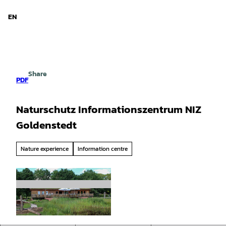
d Niedersachsen
T
o
EN
Search
Menu
c
o
n
t
e
Share
n
PDF
t
Naturschutz Informationszentrum NIZ
Goldenstedt
Nature experience
Information centre
© DümmerWeserLand Touristik e.V. |
CC-BY-SA