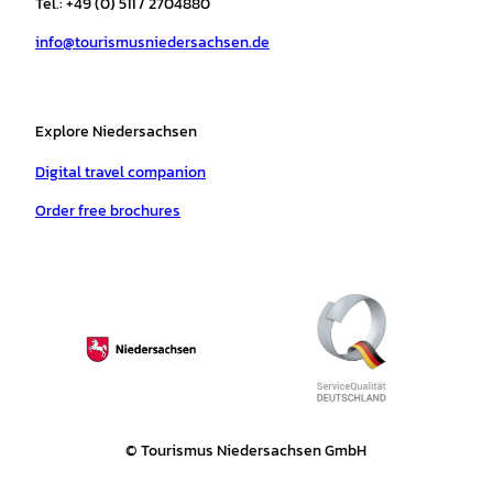
Tel.: +49 (0) 511 / 2704880
a
k
p
s
info@tourismusniedersachsen.de
m
t
Explore Niedersachsen
Digital travel companion
Order free brochures
© Tourismus Niedersachsen GmbH