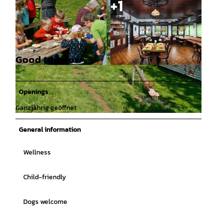
Good to know
© Helmut KNAUS KG Campingparks |
© Helmut KNAUS KG Campingparks |
CC-BY-SA
CC-BY-SA
Openings
Ganzjährig geöffnet
© Helmut KNAUS KG Campingparks |
CC-BY-SA
General information
Wellness
Child-friendly
Dogs welcome