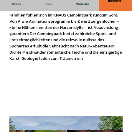
Booking
KNAUS Campingpark Walkenried**** - Premium-Camping im
Route
Call
Website
Südharz
Familien fühlen sich im KNAUS Campingpark rundum wohl.
Von A wie Animationsprogramm bis Z wie Zwergenlöcher –
kleine Höhlen inmitten der Harzer Idylle – ist Abwechslung
garantiert: Der Campingpark bietet zahlreiche Sport- und
Freizeitmöglichkeiten und die reizvolle Kulisse des
Südharzes erfüllt die Sehnsucht nach Natur-Abenteuern.
Dichte Mischwälder, romantische Teiche und die einzigartige
Karst-Geologie laden zum Träumen ein.