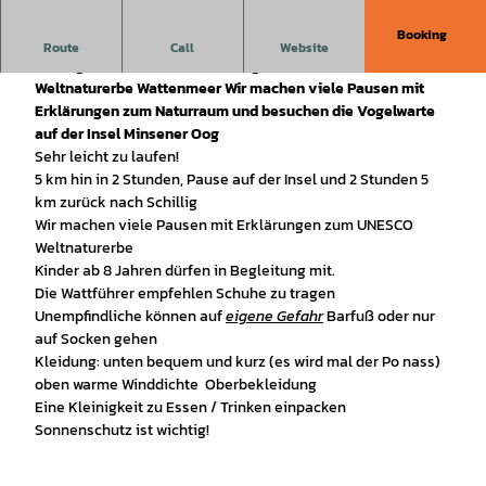
Booking
Diese Nationalpark - Wattführung geht geht bei
Route
Call
Website
Niedrigwasser über den Meeresgrund in unserem UNESCO
Weltnaturerbe Wattenmeer Wir machen viele Pausen mit
Erklärungen zum Naturraum und besuchen die Vogelwarte
auf der Insel Minsener Oog
Sehr leicht zu laufen!
5 km hin in 2 Stunden, Pause auf der Insel und 2 Stunden 5
km zurück nach Schillig
Wir machen viele Pausen mit Erklärungen zum UNESCO
Weltnaturerbe
Kinder ab 8 Jahren dürfen in Begleitung mit.
Die Wattführer empfehlen Schuhe zu tragen
Unempfindliche können auf
eigene Gefahr
Barfuß oder nur
auf Socken gehen
Kleidung: unten bequem und kurz (es wird mal der Po nass)
oben warme Winddichte Oberbekleidung
Eine Kleinigkeit zu Essen / Trinken einpacken
Sonnenschutz ist wichtig!