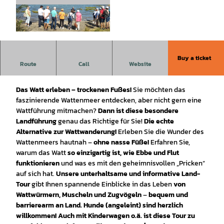
© Nationalpark-Haus Wattenhuus Bensersiel |
CC-BY-SA
Buy a ticket
Watt mit trockenen Füßen - Führung an Land -Das
Route
Call
Website
Wattenmeer erleben-Trockenen Fußes !
Das Watt erleben – trockenen Fußes!
Sie möchten das
faszinierende Wattenmeer entdecken, aber nicht gern eine
Wattführung mitmachen?
Dann ist diese besondere
Landführung
genau das Richtige für Sie!
Die echte
Alternative zur Wattwanderung!
Erleben Sie die Wunder des
Wattenmeers hautnah –
ohne nasse Füße!
Erfahren Sie,
warum das Watt
so einzigartig ist, wie Ebbe und Flut
funktionieren
und was es mit den geheimnisvollen „Pricken“
auf sich hat.
Unsere unterhaltsame und informative Land-
Tour
gibt Ihnen spannende Einblicke in das Leben
von
Wattwürmern, Muscheln und Zugvögeln
–
bequem und
barrierearm an Land. Hunde (angeleint) sind herzlich
willkommen! Auch mit Kinderwagen o.ä. ist diese Tour zu