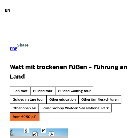
d Niedersachsen
T
o
EN
Search
Menu
c
o
n
t
e
Share
n
PDF
t
Watt mit trockenen Füßen - Führung an
Land
... on foot
Guided tour
Guided walking tour
Guided nature tour
Other education
Other families/children
Other open air
Lower Saxony Wadden Sea National Park
from €9.50 p.P.