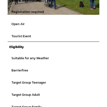
General information
Registration required
© Nationalpark-Haus Wattenhuus Bensersiel |
CC-BY-SA
Open Air
Tourist Event
Eligibility
Suitable for any Weather
Barrierfree
Target Group Teenager
Target Group Adult
Target Group Family