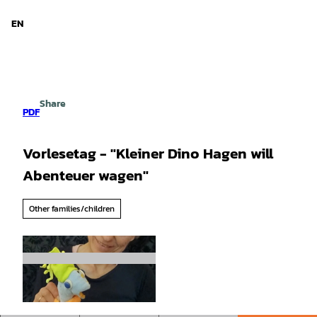
d Niedersachsen
T
o
EN
Search
Menu
c
o
n
t
e
Share
n
PDF
t
Vorlesetag - "Kleiner Dino Hagen will
Abenteuer wagen"
Other families/children
©
CC-BY-SA