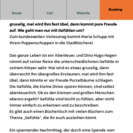
Booking
Auf seiner Abenteuerreise nimmt der Dino die
Route
Call
Website
unterschiedlichsten Gefühle in seinem Körper wahr. Mal
gruselig, mal wird ihm fast übel, dann kommt pure Freude
auf. Wie geht man nur mit Gefühlen um?
Zum bundesweiten Vorlesetag kommt Maria Schupp mit
ihrem Puppenschuppen in die Stadtbücherei.
Das ganze Leben ist ein Abenteuer, und Dino Hugo Hagen
nimmt auf seiner Reise die unterschiedlichsten Gefühle in
seinem Körper wahr: Mal wird es etwas gruselig, dann
überrascht ihn übergroßes Erstaunen, mal wird ihm fast
übel, dann könnte er vor Freude Purzelbäume schlagen.
Die Gefühle, die kleine Dinos spüren können, sind selbst
abenteuerlich. Ob es den kleinen und großen Menschen
ebenso ergeht? Gefühle sind leicht zu fühlen, aber nicht
immer einfach zu erkennen und zu beschreiben.
Es gibt auch einen Büchertisch mit vielen Büchern zum
Thema „Gefühle“, die ihr euch ausleihen könnt.
Ein spannender Nachmittag, der durch eine Spende vom