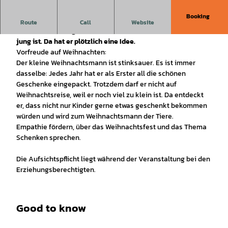
Booking
Ein kleiner Weihnachtsmann, der so gerne mit auf
Route
Call
Website
Weihnachtsreise gehen würde, darf nicht mit, weil er noch zu
jung ist. Da hat er plötzlich eine Idee.
Vorfreude auf Weihnachten:
Der kleine Weihnachtsmann ist stinksauer. Es ist immer
dasselbe: Jedes Jahr hat er als Erster all die schönen
Geschenke eingepackt. Trotzdem darf er nicht auf
Weihnachtsreise, weil er noch viel zu klein ist. Da entdeckt
er, dass nicht nur Kinder gerne etwas geschenkt bekommen
würden und wird zum Weihnachtsmann der Tiere.
Empathie fördern, über das Weihnachtsfest und das Thema
Schenken sprechen.
Die Aufsichtspflicht liegt während der Veranstaltung bei den
Erziehungsberechtigten.
Good to know