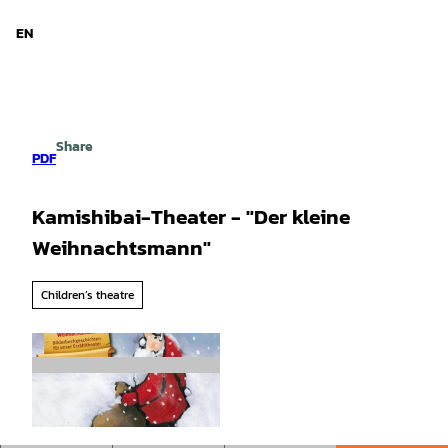
d Niedersachsen
T
o
EN
Search
Menu
c
o
n
t
e
Share
n
PDF
t
Kamishibai-Theater - "Der kleine
Weihnachtsmann"
Children’s theatre
©
CC-BY-SA