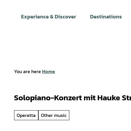
T
o
Experience & Discover
Destinations
c
o
n
t
e
n
t
You are here
Home
Solopiano-Konzert mit Hauke St
Operetta
Other music