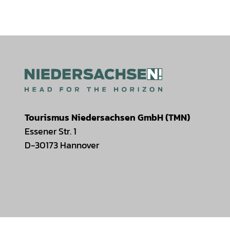
Tourismus Niedersachsen GmbH (TMN)
Essener Str. 1
D-30173 Hannover
I
F
T
Y
W
P
n
a
i
o
h
i
s
c
k
u
a
n