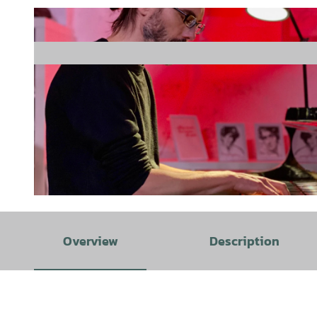
© Udo Taubitz |
CC-BY
Overview
Description