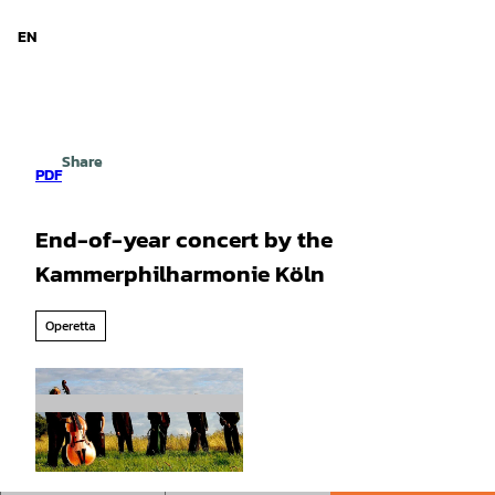
d Niedersachsen
T
o
EN
Search
Menu
c
o
n
t
e
Share
n
PDF
t
End-of-year concert by the
Kammerphilharmonie Köln
Operetta
© Kammerphilharmonie Köln |
CC-BY