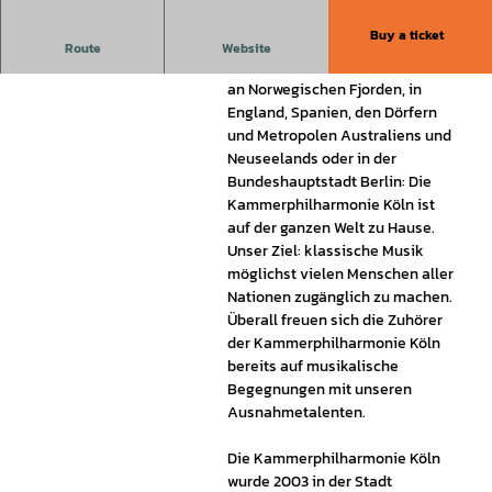
Buy a ticket
Konzert zum Jahresende der Kammerphilharmonie Köln
Route
Website
Ob auf den Ostfriesischen Inseln,
an Norwegischen Fjorden, in
England, Spanien, den Dörfern
und Metropolen Australiens und
Neuseelands oder in der
Bundeshauptstadt Berlin: Die
Kammerphilharmonie Köln ist
auf der ganzen Welt zu Hause.
Unser Ziel: klassische Musik
möglichst vielen Menschen aller
Nationen zugänglich zu machen.
Überall freuen sich die Zuhörer
der Kammerphilharmonie Köln
bereits auf musikalische
Begegnungen mit unseren
Ausnahmetalenten.
Die Kammerphilharmonie Köln
wurde 2003 in der Stadt