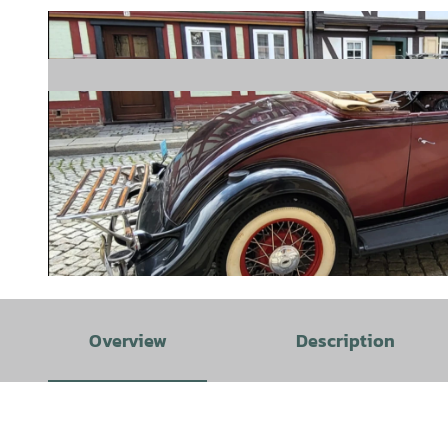
© oldtimerfreunde-wr.de |
CC-BY-SA
Overview
Description