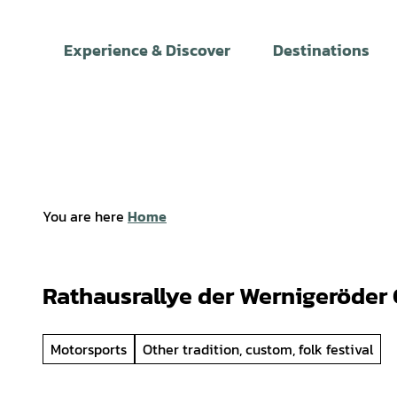
T
o
Experience & Discover
Destinations
c
o
n
t
e
n
t
You are here
Home
Rathausrallye der Wernigeröder
Motorsports
Other tradition, custom, folk festival