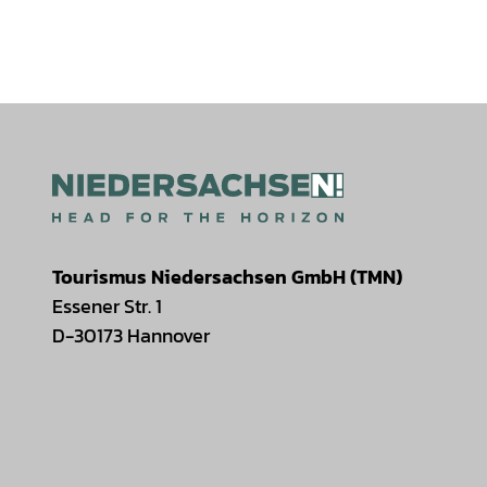
Tourismus Niedersachsen GmbH (TMN)
Essener Str. 1
D-30173 Hannover
I
F
T
Y
W
P
n
a
i
o
h
i