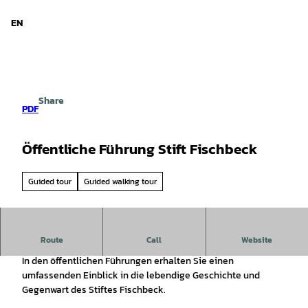
d Niedersachsen
T
o
EN
Search
Menu
c
o
n
t
e
Share
n
PDF
t
Öffentliche Führung Stift Fischbeck
Guided tour
Guided walking tour
Gehen Sie auf Entdeckungstour im Stift Fischbeck
Route
Call
Website
In den öffentlichen Führungen erhalten Sie einen
umfassenden Einblick in die lebendige Geschichte und
Gegenwart des Stiftes Fischbeck.