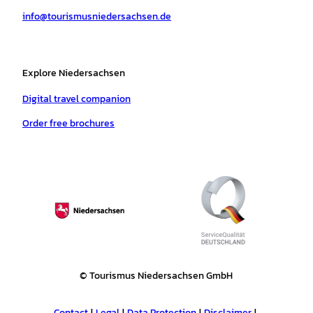
a
k
p
s
info@tourismusniedersachsen.de
m
t
Explore Niedersachsen
Digital travel companion
Order free brochures
© Tourismus Niedersachsen GmbH
Contact
Legal
Data Protection
Disclaimer