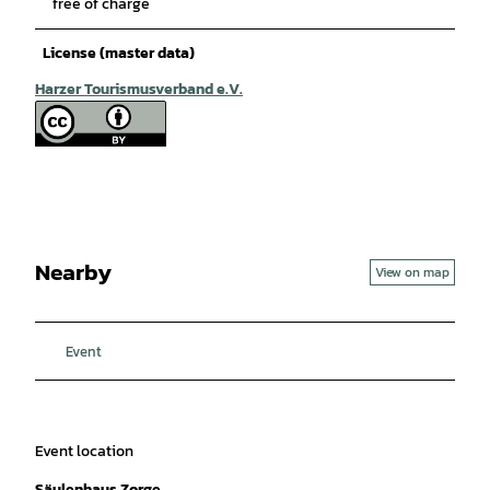
free of charge
License (master data)
Harzer Tourismusverband e.V.
Nearby
View on map
Event
Event location
Säulenhaus Zorge