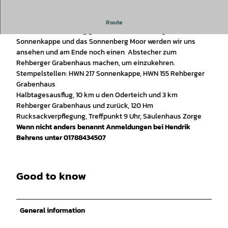
Geführte Wanderung mit einem zertifizierten Wanderführer
Route
Bei dieser Wanderung geht es am Ufer entlang. Auch die
Sonnenkappe und das Sonnenberg Moor werden wir uns
ansehen und am Ende noch einen Abstecher zum
Rehberger Grabenhaus machen, um einzukehren.
Stempelstellen: HWN 217 Sonnenkappe, HWN 155 Rehberger
Grabenhaus
Halbtagesausflug, 10 km u den Oderteich und 3 km
Rehberger Grabenhaus und zurück, 120 Hm
Rucksackverpflegung, Treffpunkt 9 Uhr, Säulenhaus Zorge
Wenn nicht anders benannt Anmeldungen bei Hendrik
Behrens unter 01788434507
Good to know
General information