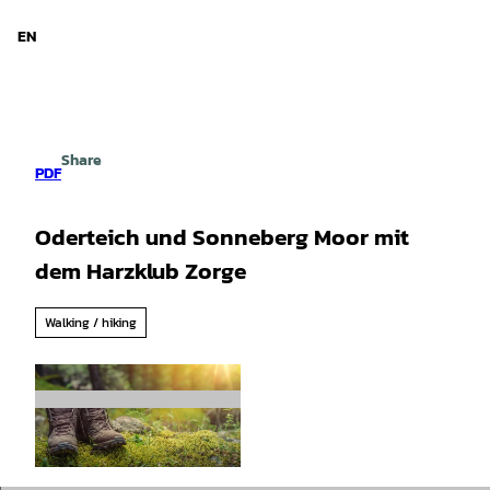
d Niedersachsen
T
o
EN
Search
Menu
c
o
n
t
e
Share
n
PDF
t
Oderteich und Sonneberg Moor mit
dem Harzklub Zorge
Walking / hiking
©
CC-BY