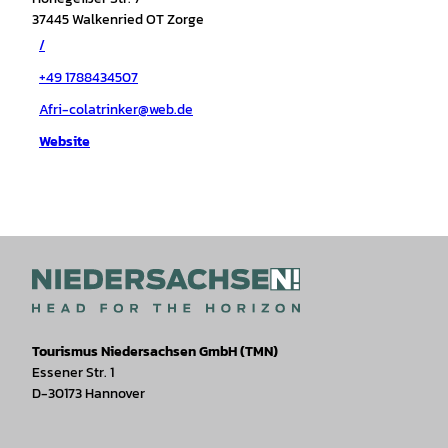
37445
Walkenried OT Zorge
/
+49 1788434507
Afri-colatrinker@web.de
Website
Tourismus Niedersachsen GmbH (TMN)
Essener Str. 1
D-30173 Hannover