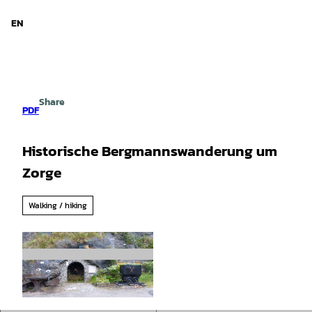
d Niedersachsen
T
o
EN
Search
Menu
c
o
n
t
e
Share
n
PDF
t
Historische Bergmannswanderung um
Zorge
Walking / hiking
© Engelhardt, GLC |
CC-BY