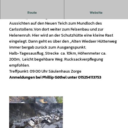
Geführte Wanderung mit einem zertifizierten Wanderführer.
Route
Website
Vom Treffpunkt aus geht es durch den Wald mit herrlichen
Aussichten auf den Neuen Teich zum Mundloch des
Carlsstollens.Von dort weiter zum Felsenbau und zur
Helenenruh. Hier wird an der Schutzhütte eine kleine Rast
eingelegt. Dann geht es über den „Alten Wiedaer Hüttenweg
immer bergab zurück zum Ausgangspunkt.
Halb-Tagesausflug, Strecke ca. 10km, Höhenmeter ca.
200m, Leicht begehbare Weg. Rucksackverpflegung
empfohlen.
Treffpunkt: 09:00 Uhr Säulenhaus Zorge
Anmeldungen bei Phillip Göthel unter 015254113753