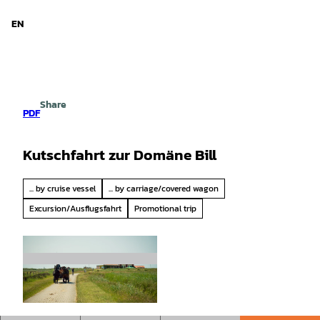
d Niedersachsen
T
o
EN
Search
Menu
c
o
n
t
e
Share
n
PDF
t
Kutschfahrt zur Domäne Bill
... by cruise vessel
... by carriage/covered wagon
Excursion/Ausflugsfahrt
Promotional trip
© Pascal Skwara |
CC0