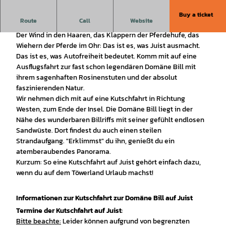
Buy a ticket
Route
Call
Website
Kutschfahrt auf Juist zur Domäne Bill
Der Wind in den Haaren, das Klappern der Pferdehufe, das
Wiehern der Pferde im Ohr: Das ist es, was Juist ausmacht.
Das ist es, was Autofreiheit bedeutet. Komm mit auf eine
Ausflugsfahrt zur fast schon legendären Domäne Bill mit
ihrem sagenhaften Rosinenstuten und der absolut
faszinierenden Natur.
Wir nehmen dich mit auf eine Kutschfahrt in Richtung
Westen, zum Ende der Insel. Die Domäne Bill liegt in der
Nähe des wunderbaren Billriffs mit seiner gefühlt endlosen
Sandwüste. Dort findest du auch einen steilen
Strandaufgang. "Erklimmst" du ihn, genießt du ein
atemberaubendes Panorama.
Kurzum: So eine Kutschfahrt auf Juist gehört einfach dazu,
wenn du auf dem Töwerland Urlaub machst!
Informationen zur Kutschfahrt zur Domäne Bill auf Juist
Termine der Kutschfahrt auf Juist
:
Bitte beachte:
Leider können aufgrund von begrenzten