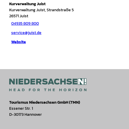
Kurverwaltung Juist
Kurverwaltung Juist, Strandstraße 5
26571
Juist
04935 809 800
service@juist.de
Website
Tourismus Niedersachsen GmbH (TMN)
Essener Str. 1
D-30173 Hannover