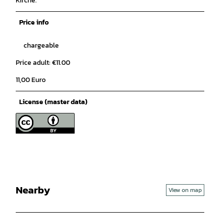
Kirche.
Price info
chargeable
Price adult: €11.00
11,00 Euro
License (master data)
Nearby
View on map