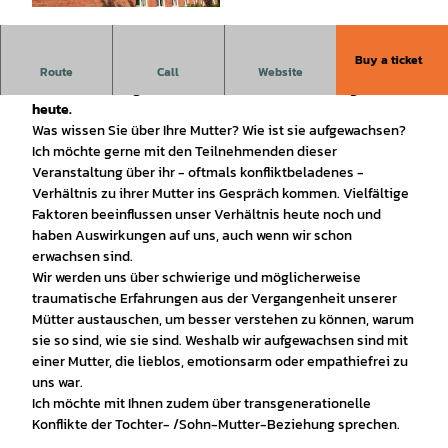
© Tourist-Information Salzgitter |
CC-BY
Buy a ticket
Ein Abend zum Verstehen und Austauschen: Über
Route
Call
Website
Mutterbeziehungen, alte Konflikte und ihre Wirkung bis
heute.
Was wissen Sie über Ihre Mutter? Wie ist sie aufgewachsen?
Ich möchte gerne mit den Teilnehmenden dieser
Veranstaltung über ihr - oftmals konfliktbeladenes -
Verhältnis zu ihrer Mutter ins Gespräch kommen. Vielfältige
Faktoren beeinflussen unser Verhältnis heute noch und
haben Auswirkungen auf uns, auch wenn wir schon
erwachsen sind.
Wir werden uns über schwierige und möglicherweise
traumatische Erfahrungen aus der Vergangenheit unserer
Mütter austauschen, um besser verstehen zu können, warum
sie so sind, wie sie sind. Weshalb wir aufgewachsen sind mit
einer Mutter, die lieblos, emotionsarm oder empathiefrei zu
uns war.
Ich möchte mit Ihnen zudem über transgenerationelle
Konflikte der Tochter- /Sohn-Mutter-Beziehung sprechen.