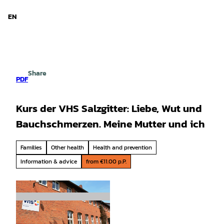
d Niedersachsen
T
o
EN
Search
Menu
c
o
n
t
e
Share
n
PDF
t
Kurs der VHS Salzgitter: Liebe, Wut und
Bauchschmerzen. Meine Mutter und ich
Families
Other health
Health and prevention
Information & advice
from €11.00 p.P.