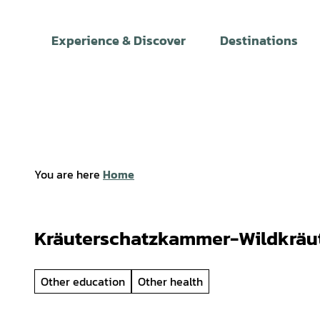
T
o
Experience & Discover
Destinations
c
o
n
t
e
n
t
You are here
Home
Kräuterschatzkammer-Wildkräut
Other education
Other health