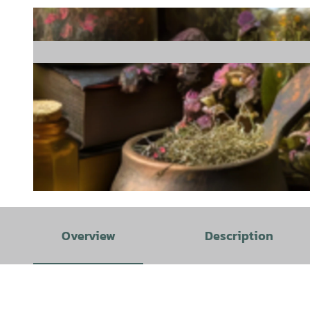
© Canva | AI-optimized |
CC-BY-SA
Overview
Description