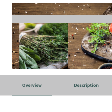
© Canva | AI-optimized |
CC-BY-SA
Overview
Description