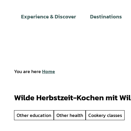
T
o
Experience & Discover
Destinations
c
o
n
t
e
n
t
You are here
Home
Wilde Herbstzeit-Kochen mit Wil
Other education
Other health
Cookery classes