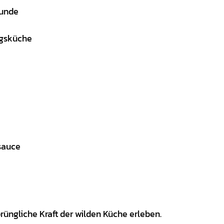
kunde
agsküche
sauce
üngliche Kraft der wilden Küche erleben.