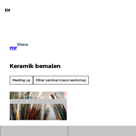
d Niedersachsen
T
o
EN
Search
Menu
c
o
n
t
e
Share
n
PDF
t
Keramik bemalen
Meeting up
Other seminar/class/workshop
© Pixabay |
CC-BY-SA