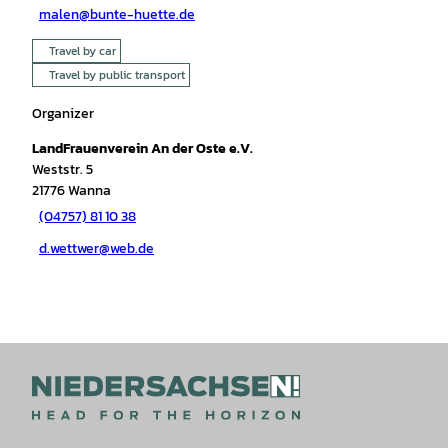
malen@bunte-huette.de
Travel by car
Travel by public transport
Organizer
LandFrauenverein An der Oste e.V.
Weststr. 5
21776
Wanna
(04757) 81 10 38
d.wettwer@web.de