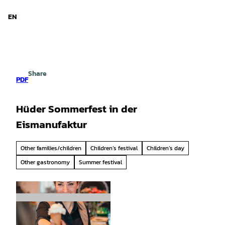
d Niedersachsen
T
o
EN
Search
Menu
c
o
n
t
e
Share
n
PDF
t
Hüder Sommerfest in der
Eismanufaktur
Other families/children
Children’s festival
Children’s day
Other gastronomy
Summer festival