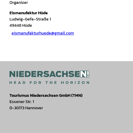
Organizer
Eismanufaktur Hüde
Ludwig-Gefe-Straße 1
49448
Hüde
eismanufakturhuede@gmail.com
Tourismus Niedersachsen GmbH (TMN)
Essener Str. 1
D-30173 Hannover