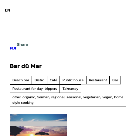
d Niedersachsen
T
o
EN
Search
Menu
c
o
n
t
e
Share
n
PDF
t
Bar dü Mar
Beach bar
Bistro
Café
Public house
Restaurant
Bar
Restaurant for day-trippers
Takeaway
other, organic, German, regional, seasonal, vegetarian, vegan, home
style cooking