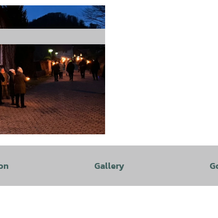
on
Gallery
G