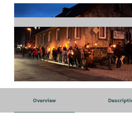
© Harzklub Wieda |
CC-BY
Overview
Descripti