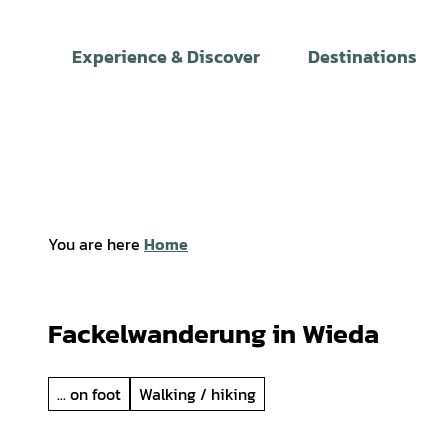
T
o
Experience & Discover
Destinations
c
o
n
t
e
n
t
You are here
Home
Fackelwanderung in Wieda
... on foot
Walking / hiking