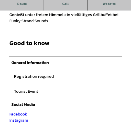
Grillbuffet mit großartigem Blick auf das Feuerwerk zu
Route
Call
Website
Dümmerbrand.
Genießt unter freiem Himmel ein vielfältiges Grillbuffet bei
Funky Strand Sounds.
Good to know
General information
Registration required
Tourist Event
Social Media
Facebook
Instagram