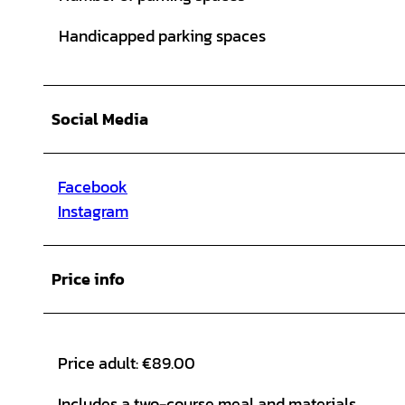
Handicapped parking spaces
Social Media
Facebook
Instagram
Price info
Price adult: €89.00
Includes a two-course meal and materials