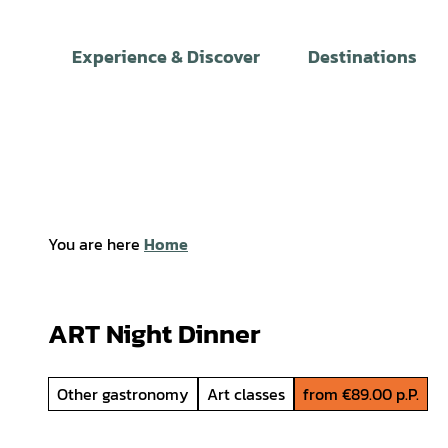
T
o
Experience & Discover
Destinations
c
o
n
t
e
n
t
You are here
Home
ART Night Dinner
Other gastronomy
Art classes
from €89.00 p.P.