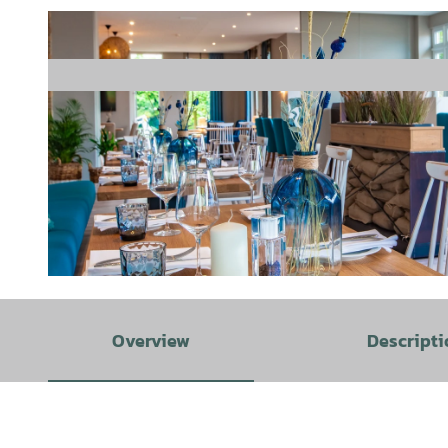
© Haus am See |
CC-BY-SA
Overview
Descripti