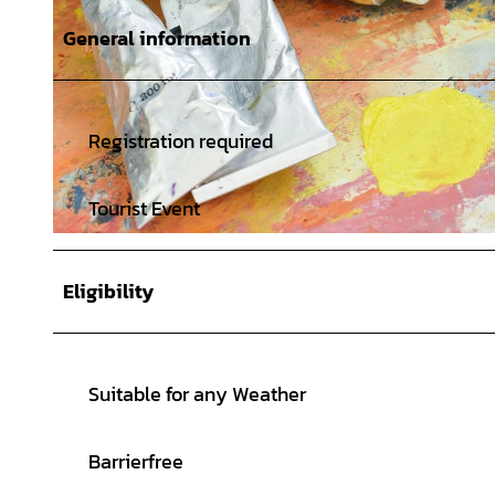
General information
Registration required
Tourist Event
© pixabay_bilgecangurer |
CC-BY-SA
Eligibility
Suitable for any Weather
Barrierfree