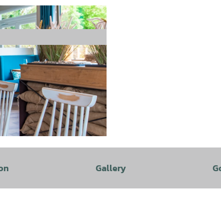
on
Gallery
G