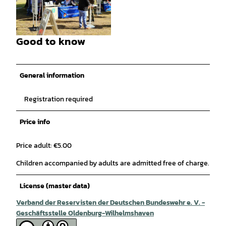
© Alfred Claußen |
CC-BY-SA
Good to know
© Alfred Claußen |
CC-BY-SA
General information
Registration required
Price info
Price adult: €5.00
Children accompanied by adults are admitted free of charge.
License (master data)
Verband der Reservisten der Deutschen Bundeswehr e. V. -
Geschäftsstelle Oldenburg-Wilhelmshaven