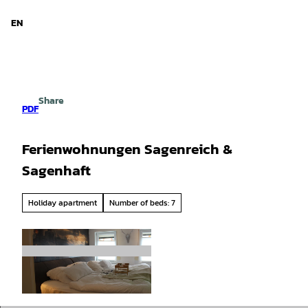
d Niedersachsen
T
o
EN
Search
Menu
c
o
n
t
e
Share
n
PDF
t
Ferienwohnungen Sagenreich &
Sagenhaft
Holiday apartment
Number of beds: 7
© Harznow Ferienwohnungen A. Achilles |
CC-BY