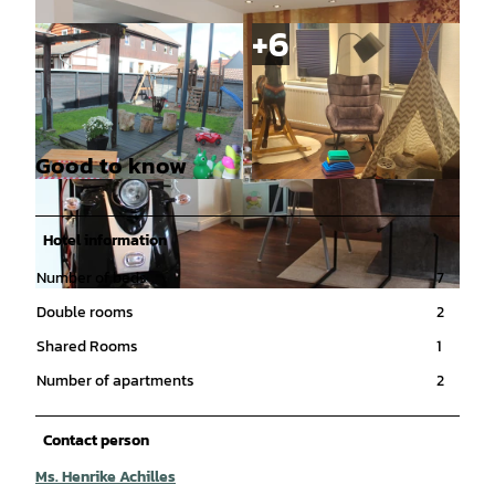
Good to know
© Harznow Ferienwohnungen A. Achilles |
© Harznow Ferienwohnungen A. Achilles |
CC-BY
CC-BY
Hotel information
Number of beds
7
© Harznow Ferienwohnungen A. Achilles |
CC-BY
Double rooms
2
Shared Rooms
1
Number of apartments
2
Contact person
Ms. Henrike Achilles