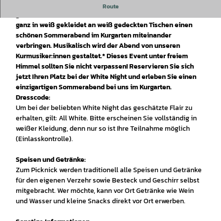
Bei der
White Night auf Norderney
handelt es sich um ein
Route
gemütliches Picknick mit stilvoller Musik, bei dem die Gäste
ganz in weiß gekleidet an weiß gedeckten Tischen einen
schönen Sommerabend im Kurgarten miteinander
verbringen. Musikalisch wird der Abend von unseren
Kurmusiker:innen gestaltet.* Dieses Event unter freiem
Himmel sollten Sie nicht verpassen! Reservieren Sie sich
jetzt Ihren Platz bei der White Night und erleben Sie einen
einzigartigen Sommerabend bei uns im Kurgarten.
Dresscode:
Um bei der beliebten White Night das geschätzte Flair zu
erhalten, gilt: All White. Bitte erscheinen Sie vollständig in
weißer Kleidung, denn nur so ist Ihre Teilnahme möglich
(Einlasskontrolle).
Speisen und Getränke:
Zum Picknick werden traditionell alle Speisen und Getränke
für den eigenen Verzehr sowie Besteck und Geschirr selbst
mitgebracht. Wer möchte, kann vor Ort Getränke wie Wein
und Wasser und kleine Snacks direkt vor Ort erwerben.