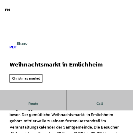
d Niedersachsen
T
o
EN
Search
Menu
c
o
n
t
e
Share
n
PDF
t
Weihnachtsmarkt in Emlichheim
Christmas market
Vielfältiges weihnachtliches Angebot rund um das Haus
Route
Call
Ringerbrüggen. Die besinnlichste Zeit des Jahres steht
bevor. Der gemütliche Weihnachtsmarkt in Emlichheim
gehört mittlerweile zu einem festen Bestandteil im
Veranstaltungskalender der Samtgemeinde. Die Besucher