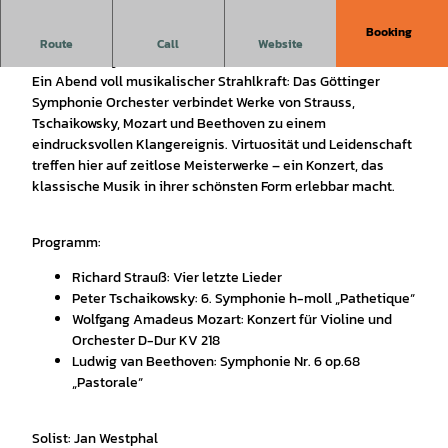
Booking
Ein Abend voll musikalischer Brillanz – Strauss,
Route
Call
Website
Tschaikowsky, Mozart und Beethoven meisterhaft vereint.
Ein Abend voll musikalischer Strahlkraft: Das Göttinger
Symphonie Orchester verbindet Werke von Strauss,
Tschaikowsky, Mozart und Beethoven zu einem
eindrucksvollen Klangereignis. Virtuosität und Leidenschaft
treffen hier auf zeitlose Meisterwerke – ein Konzert, das
klassische Musik in ihrer schönsten Form erlebbar macht.
Programm:
Richard Strauß: Vier letzte Lieder
Peter Tschaikowsky: 6. Symphonie h-moll „Pathetique“
Wolfgang Amadeus Mozart: Konzert für Violine und
Orchester D-Dur KV 218
Ludwig van Beethoven: Symphonie Nr. 6 op.68
„Pastorale“
Solist: Jan Westphal