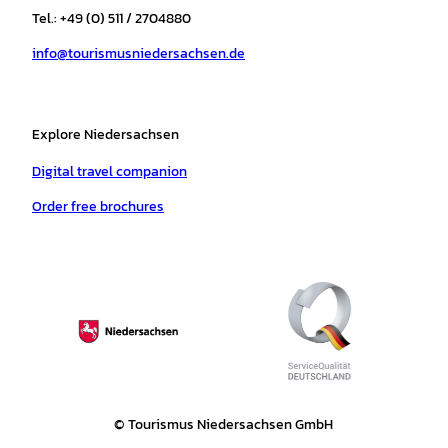
r
o
e
p
e
Tel.: +49 (0) 511 / 2704880
a
k
p
s
info@tourismusniedersachsen.de
m
t
Explore Niedersachsen
Digital travel companion
Order free brochures
© Tourismus Niedersachsen GmbH