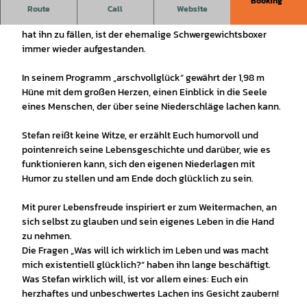
Booking
Ex-Boxer und immer noch schlagfertig: Stefan Schöttler ist
Route
Call
Website
ein Mann wie ein Baum und obwohl das Leben oft versucht
hat ihn zu fällen, ist der ehemalige Schwergewichtsboxer
immer wieder aufgestanden.
In seinem Programm „arschvollglück“ gewährt der 1,98 m
Hüne mit dem großen Herzen, einen Einblick in die Seele
eines Menschen, der über seine Niederschläge lachen kann.
Stefan reißt keine Witze, er erzählt Euch humorvoll und
pointenreich seine Lebensgeschichte und darüber, wie es
funktionieren kann, sich den eigenen Niederlagen mit
Humor zu stellen und am Ende doch glücklich zu sein.
Mit purer Lebensfreude inspiriert er zum Weitermachen, an
sich selbst zu glauben und sein eigenes Leben in die Hand
zu nehmen.
Die Fragen „Was will ich wirklich im Leben und was macht
mich existentiell glücklich?“ haben ihn lange beschäftigt.
Was Stefan wirklich will, ist vor allem eines: Euch ein
herzhaftes und unbeschwertes Lachen ins Gesicht zaubern!