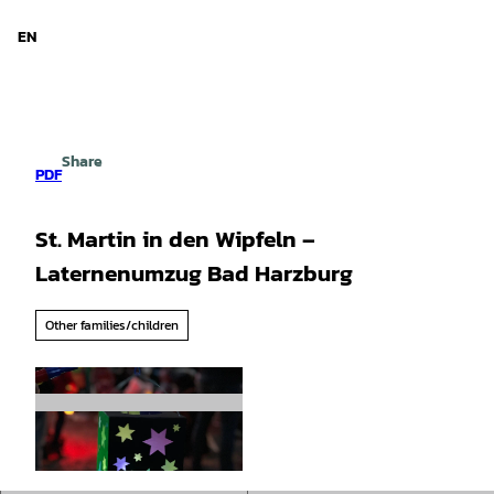
d Niedersachsen
T
o
EN
Search
Menu
c
o
n
t
e
Share
n
PDF
t
St. Martin in den Wipfeln –
Laternenumzug Bad Harzburg
Other families/children
© Eva-Christin Ronkainen-Kolb |
CC-BY-SA