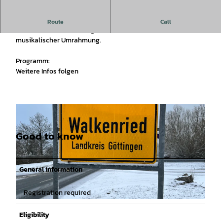
Weihnachtsfeier im L'Antica Belmonte
Route
Call
Kostenfrei Veranstaltung mit Kaffee, Kuchen und
musikalischer Umrahmung.
Programm:
Weitere Infos folgen
Good to know
General information
Registration required
© Tesch-Göthel |
CC-BY
Eligibility