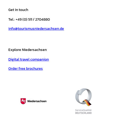
t
e
t
T
t
t
a
b
o
u
s
e
Get in touch
g
o
k
b
a
r
r
o
e
p
e
Tel.: +49 (0) 511 / 2704880
a
k
p
s
info@tourismusniedersachsen.de
m
t
Explore Niedersachsen
Digital travel companion
Order free brochures