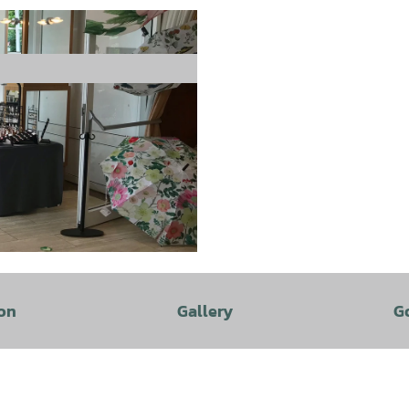
on
Gallery
G