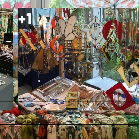
© Bad Zwischenahner Touristik GmbH |
CC-BY-SA