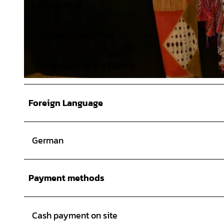
Barrierfree
Target Group Adult
Target Group the Elderly
© Bad Zwischenahner Touristik GmbH |
CC-BY
Foreign Language
German
Payment methods
Cash payment on site