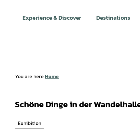
T
o
Experience & Discover
Destinations
c
o
n
t
e
n
t
You are here
Home
Schöne Dinge in der Wandelhall
Exhibition