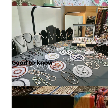
Good to know
Eligibility
© Bad Zwischenahner Touristik GmbH |
CC-BY-SA