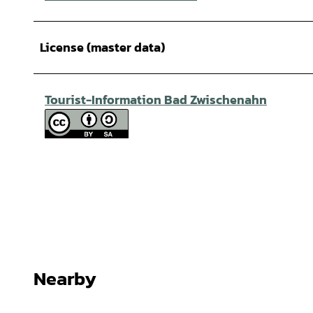
License (master data)
Tourist-Information Bad Zwischenahn
Nearby