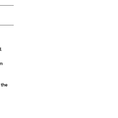
.
Am
 the