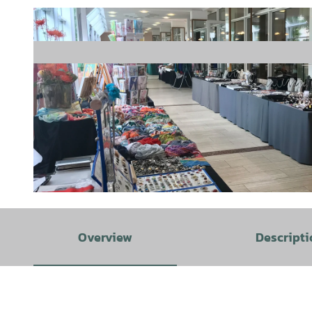
© Bad Zwischenahner Touristik GmbH |
CC-BY
Overview
Descripti