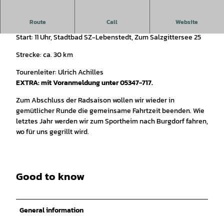
Die Region per Fahrrad entdecken mit dem ADFC Salzgitter.
Route
Call
Website
Start: 11 Uhr, Stadtbad SZ-Lebenstedt, Zum Salzgittersee 25
Strecke: ca. 30 km
Tourenleiter: Ulrich Achilles
EXTRA: mit Voranmeldung unter 05347-717.
Zum Abschluss der Radsaison wollen wir wieder in
gemütlicher Runde die gemeinsame Fahrtzeit beenden. Wie
letztes Jahr werden wir zum Sportheim nach Burgdorf fahren,
wo für uns gegrillt wird.
Good to know
General information