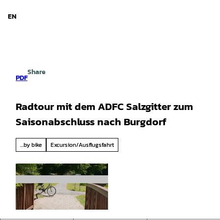
d Niedersachsen
T
o
EN
Search
Menu
c
o
n
t
e
Share
n
PDF
t
Radtour mit dem ADFC Salzgitter zum
Saisonabschluss nach Burgdorf
…by bike
Excursion/Ausflugsfahrt
© Tourist-Information Salzgitter |
CC-BY