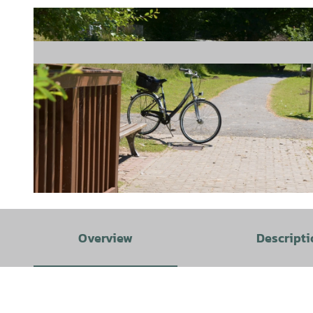
© Tourist-Information Salzgitter |
CC-BY
Overview
Descripti