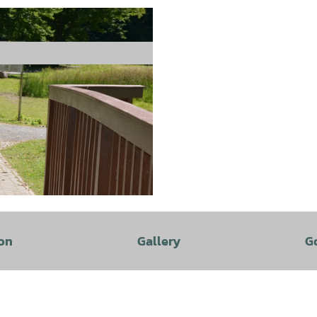
on
Gallery
G