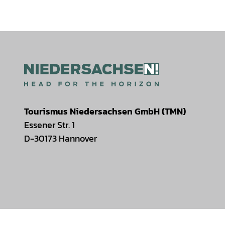
Tourismus Niedersachsen GmbH (TMN)
Essener Str. 1
D-30173 Hannover
I
F
T
Y
W
P
n
a
i
o
h
i
s
c
k
u
a
n