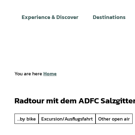
T
o
Experience & Discover
Destinations
c
o
n
t
e
n
t
You are here
Home
Radtour mit dem ADFC Salzgitter
…by bike
Excursion/Ausflugsfahrt
Other open air