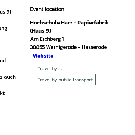
Event location
us 9)
Hochschule Harz - Papierfabrik
tung
(Haus 9)
Am Eichberg 1
38855
Wernigerode
- Hasserode
Website
und
Travel by car
rz auch
Travel by public transport
kt