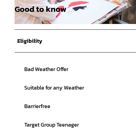
Good to know
©
CC-BY-SA
©
CC-BY-SA
Eligibility
Bad Weather Offer
Suitable for any Weather
Barrierfree
Target Group Teenager