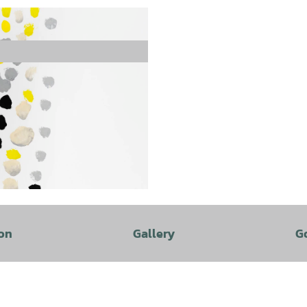
on
Gallery
G