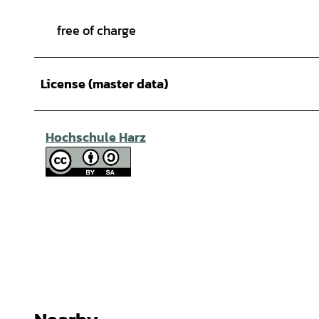
free of charge
License (master data)
Hochschule Harz