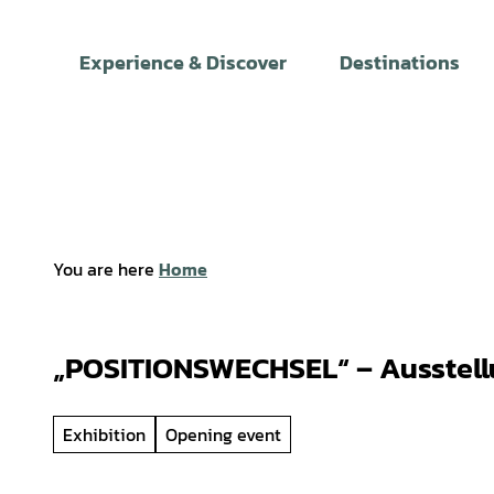
T
o
Experience & Discover
Destinations
c
o
n
t
e
n
t
You are here
Home
„POSITIONSWECHSEL“ – Ausstell
Exhibition
Opening event