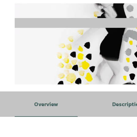
©
CC-BY-SA
Overview
Descripti