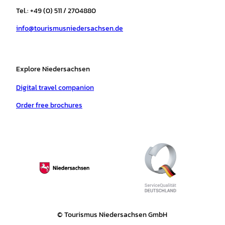
r
o
e
p
e
Tel.: +49 (0) 511 / 2704880
a
k
p
s
info@tourismusniedersachsen.de
m
t
Explore Niedersachsen
Digital travel companion
Order free brochures
© Tourismus Niedersachsen GmbH