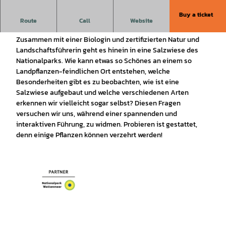
Buy a ticket
Auf einer Tour die Vielfalt und Schönheit einer Salzwiese
Route
Call
Website
kennenlernen und kosten dürfen.
Zusammen mit einer Biologin und zertifizierten Natur und
Landschaftsführerin geht es hinein in eine Salzwiese des
Nationalparks. Wie kann etwas so Schönes an einem so
Landpflanzen-feindlichen Ort entstehen, welche
Besonderheiten gibt es zu beobachten, wie ist eine
Salzwiese aufgebaut und welche verschiedenen Arten
erkennen wir vielleicht sogar selbst? Diesen Fragen
versuchen wir uns, während einer spannenden und
interaktiven Führung, zu widmen. Probieren ist gestattet,
denn einige Pflanzen können verzehrt werden!