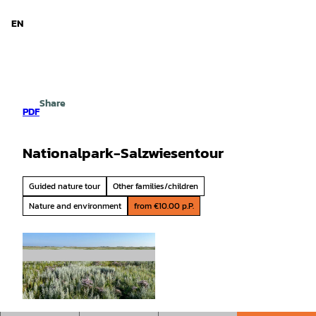
d Niedersachsen
T
o
EN
Search
Menu
c
o
n
t
e
Share
n
PDF
t
Nationalpark-Salzwiesentour
Guided nature tour
Other families/children
Nature and environment
from €10.00 p.P.
© Nationalpark-Haus Carolinensiel |
CC-BY-SA