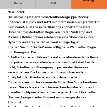
Booking
Moving Shadows präsentieren: "On Fire"
Route
Call
Ein Schattentheater, das alles in den Schatten stellt - Brand
New Show!!!
Die weltweit gefeierte Schattentheatergruppe Moving
Shadows ist zurück und setzt mit ihrem neuen Programm "On
Fire" neueMaßstäbe in der Kunst des Schattentheaters.
Unter der meisterhaften Regie von Stefan Südkamp und
Michaela Köhler Schaer erleben Sie eine Show, die in ihrer
Dynamik und Kreativität weltweit einzigartig ist.
Erleben Sie mit "On Fire" eine völlig neue Welt voller Magie
und Bewegung! Die
Schattentänzer entführen Sie auf eine abenteuerliche Reise
und präsentieren ein atemberaubendes Spektakel, bei dem
Licht, Schatten und Bewegung in packender Harmonie
verschmelzen. Die Leinwand wird zum pulsierenden
Spielplatz der Phantasie, auf dem dynamische
Choreografien und faszinierende Bilder Ihre Sinne berühren.
Lassen Sie sich von einem berauschenden Musikmix und
visueller Lichtpoesie verzaubern – jeder Augenblick voller
Überraschungen, jeder Moment ein unvergessliches
Erlebnis!