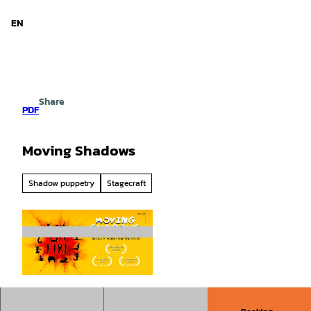
d Niedersachsen
T
o
EN
Search
Menu
c
o
n
t
e
Share
n
PDF
t
Moving Shadows
Shadow puppetry
Stagecraft
©
CC-BY-SA