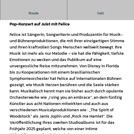
Route
Call
Konzert auf Juist: "Die Stimme der Emotionen" - Felice
Pop-Konzert auf Juist mit Felice
Felice ist Sängerin, Songwriterin und Produzentin für Musik-
und Bühnenproduktionen, die mit ihrer einzigartigen Stimme
und ihren kraftvollen Songs Menschen weltweit bewegt. Ihre
Musik ist mehr als nur Melodie – sie hat die Fähigkeit, tiefste
Emotionen zu wecken und das Publikum auf eine
unvergessliche Reise mitzunehmen. Von Disney in Florida
bis zu Kooperationen mit einem brasilianischen
Symphonieorchester hat Felice auf internationalen Bühnen
gezeigt, wie Musik Herzen berühren und die Seele stärken
kann. Musikalisch kennt man sie bisher auch durch opulente
Orchesterwerke wie „I sing you an embrace“, an dem fünfzig
Künstler aus acht Nationen mitwirkten und auch aus
verschiedenen Musicalproduktionen wie : „The Spirit of
Woodstock“ als Janis Joplin und „Rock me Hamlet“. Die
Veröffentlichung ihres zweiten Studioalbums ist für das
Frühjahr 2025 geplant, welche von einer intime