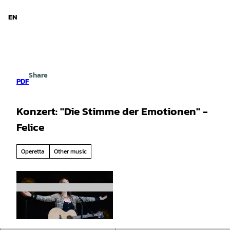
d Niedersachsen
T
o
EN
Search
Menu
c
o
n
t
e
Share
n
PDF
t
Konzert: "Die Stimme der Emotionen" -
Felice
Operetta
Other music
© Andreas Renz |
CC-BY