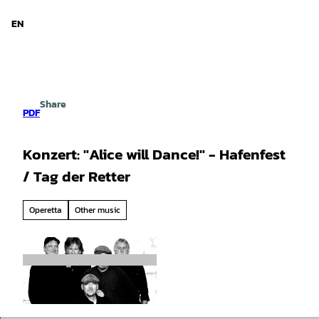
d Niedersachsen
T
o
EN
Search
Menu
c
o
n
t
e
Share
n
PDF
t
Konzert: "Alice will Dance!" - Hafenfest
/ Tag der Retter
Operetta
Other music
© Alice Will Dance |
CC-BY