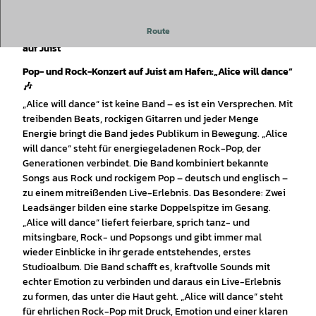
Route
Konzert: "Alice will Dance!" - Feuerwehrfest / Tag der Retter
auf Juist
Pop- und Rock-Konzert auf Juist am Hafen:„Alice will dance“
🎶
„Alice will dance“ ist keine Band – es ist ein Versprechen. Mit
treibenden Beats, rockigen Gitarren und jeder Menge
Energie bringt die Band jedes Publikum in Bewegung. „Alice
will dance“ steht für energiegeladenen Rock-Pop, der
Generationen verbindet. Die Band kombiniert bekannte
Songs aus Rock und rockigem Pop – deutsch und englisch –
zu einem mitreißenden Live-Erlebnis. Das Besondere: Zwei
Leadsänger bilden eine starke Doppelspitze im Gesang.
„Alice will dance“ liefert feierbare, sprich tanz- und
mitsingbare, Rock- und Popsongs und gibt immer mal
wieder Einblicke in ihr gerade entstehendes, erstes
Studioalbum. Die Band schafft es, kraftvolle Sounds mit
echter Emotion zu verbinden und daraus ein Live-Erlebnis
zu formen, das unter die Haut geht. „Alice will dance“ steht
für ehrlichen Rock-Pop mit Druck, Emotion und einer klaren