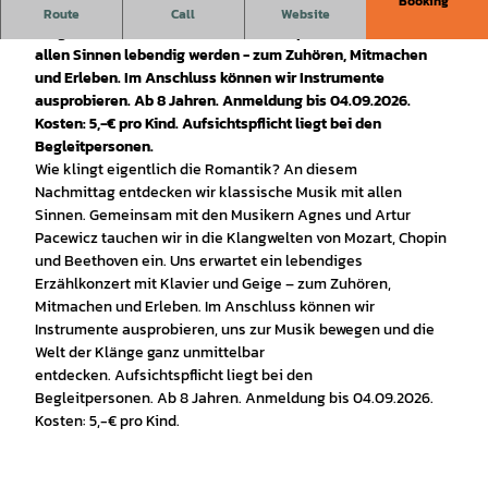
Booking
Wie klingt die Romantik? Ein Erzählkonzert mit Klavier und
Route
Call
Website
Geige lässt die Werke von Mozart, Chopin und Beethoven mit
allen Sinnen lebendig werden - zum Zuhören, Mitmachen
und Erleben. Im Anschluss können wir Instrumente
ausprobieren. Ab 8 Jahren. Anmeldung bis 04.09.2026.
Kosten: 5,-€ pro Kind. Aufsichtspflicht liegt bei den
Begleitpersonen.
Wie klingt eigentlich die Romantik? An diesem
Nachmittag entdecken wir klassische Musik mit allen
Sinnen. Gemeinsam mit den Musikern Agnes und Artur
Pacewicz tauchen wir in die Klangwelten von Mozart, Chopin
und Beethoven ein. Uns erwartet ein lebendiges
Erzählkonzert mit Klavier und Geige – zum Zuhören,
Mitmachen und Erleben. Im Anschluss können wir
Instrumente ausprobieren, uns zur Musik bewegen und die
Welt der Klänge ganz unmittelbar
entdecken. Aufsichtspflicht liegt bei den
Begleitpersonen. Ab 8 Jahren. Anmeldung bis 04.09.2026.
Kosten: 5,-€ pro Kind.