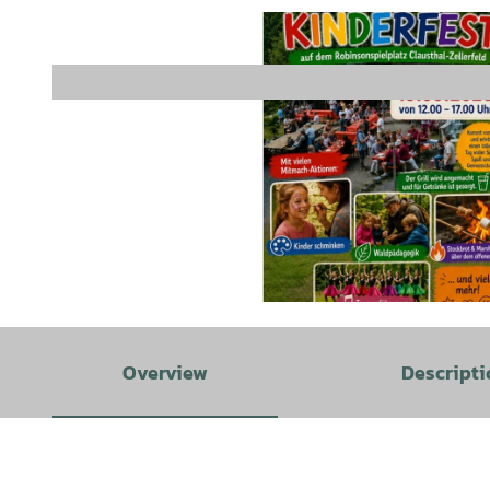
© Bürger helfen Bürgern Clausthal-Zellerfeld mit allen Ortschaften e.V. |
CC-BY
Overview
Descripti