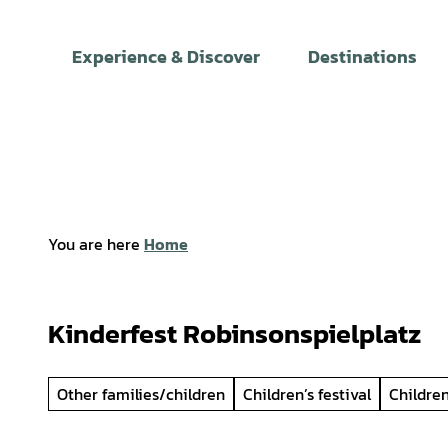
T
o
Experience & Discover
Destinations
c
o
n
t
e
n
t
You are here
Home
Kinderfest Robinsonspielplatz
Other families/children
Children’s festival
Children