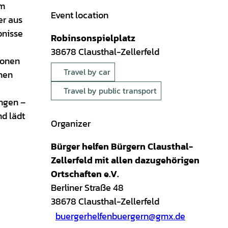
um
Event location
er aus
bnisse
Robinsonspielplatz
38678
Clausthal-Zellerfeld
ionen
Travel by car
nen
Travel by public transport
ingen –
nd lädt
Organizer
Bürger helfen Bürgern Clausthal-
Zellerfeld mit allen dazugehörigen
Ortschaften e.V.
Berliner Straße 48
38678
Clausthal-Zellerfeld
buergerhelfenbuergern@gmx.de