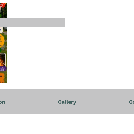
on
Gallery
G