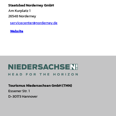
Staatsbad Norderney GmbH
Am Kurplatz 1
26548
Norderney
servicecenter@norderney.de
Website
Tourismus Niedersachsen GmbH (TMN)
Essener Str. 1
D-30173 Hannover