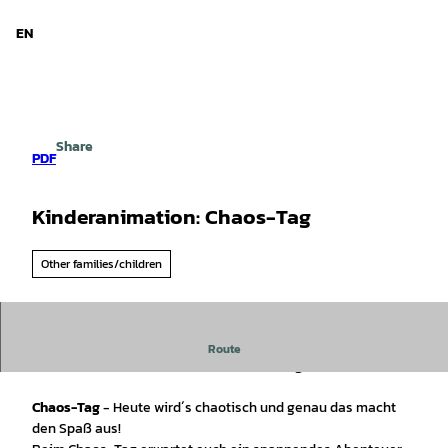
d Niedersachsen
T
o
EN
Search
Menu
c
o
n
t
e
Share
n
PDF
t
Kinderanimation: Chaos-Tag
Other families/children
Im Zeitraum vom 06. Juli bis 28. August findet immer
Route
mittwochs die Kinderanimation:
Chaos-Tag
statt.
Chaos-Tag
- Heute wird´s chaotisch und genau das macht
den Spaß aus!