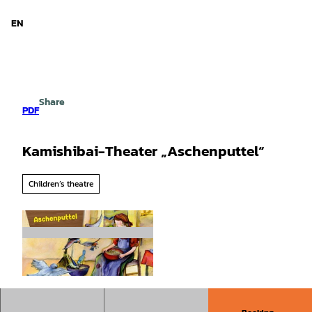
d Niedersachsen
T
o
EN
Search
Menu
c
o
n
t
e
Share
n
PDF
t
Kamishibai-Theater „Aschenputtel“
Children’s theatre
©
CC-BY-SA