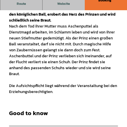
Booking
Ein Mädchen lebt auf dem Land und wird von der Stiefmutter
Route
Website
schlecht behandelt. Mit Zaubernüssen schleicht sie sich auf
den königlichen Ball, erobert das Herz des Prinzen und wird
schließlich seine Braut.
Nach dem Tod ihrer Mutter muss Aschenputtel als
Dienstmagd arbeiten, im Schlamm leben und wird von ihrer
neuen Stiefmutter gedemütigt. Als der Prinz einen großen
Ball veranstaltet, darf sie nicht mit. Durch magische Hilfe
von Zaubernüssen gelangt sie dann doch zum Fest.
Aschenbuttel und der Prinz verlieben sich ineinander, auf
der Flucht verliert sie einen Schuh. Der Prinz findet sie
anhand des passenden Schuhs wieder und sie wird seine
Braut.
Die Aufsichtspflicht liegt während der Veranstaltung bei den
Erziehungsberechtigten.
Good to know