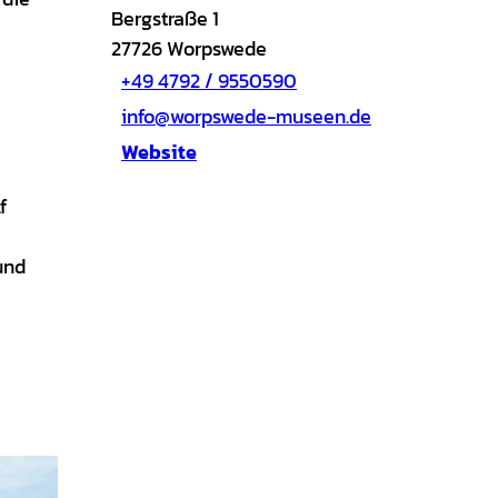
Bergstraße 1
27726
Worpswede
+49 4792 / 9550590
info@worpswede-museen.de
Website
f
und