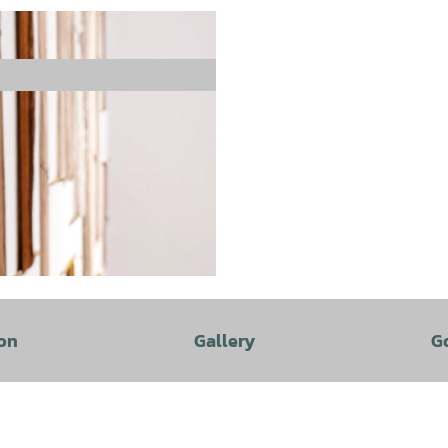
on
Gallery
G