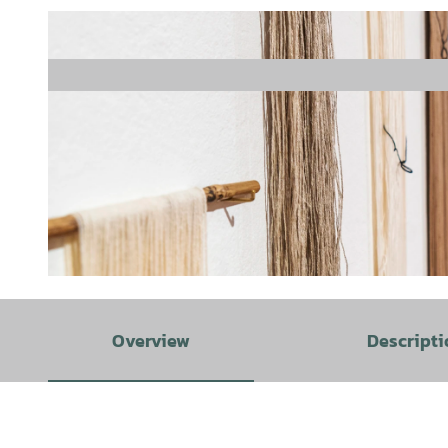
© Claudia A. Cruz |
CC-BY-SA
Overview
Descripti