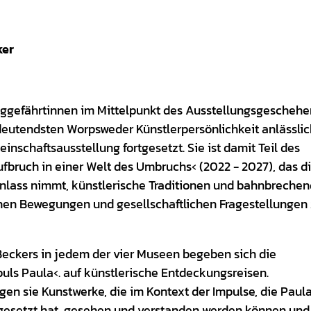
ker
ggefährtinnen im Mittelpunkt des Ausstellungsgeschehe
utendsten Worpsweder Künstlerpersönlichkeit anlässlic
inschaftsausstellung fortgesetzt. Sie ist damit Teil des
bruch in einer Welt des Umbruchs‹ (2022 - 2027), das d
Anlass nimmt, künstlerische Traditionen und bahnbreche
schen Bewegungen und gesellschaftlichen Fragestellungen
ckers in jedem der vier Museen begeben sich die
puls Paula‹. auf künstlerische Entdeckungsreisen.
en sie Kunstwerke, die im Kontext der Impulse, die Paul
esetzt hat, gesehen und verstanden werden können und