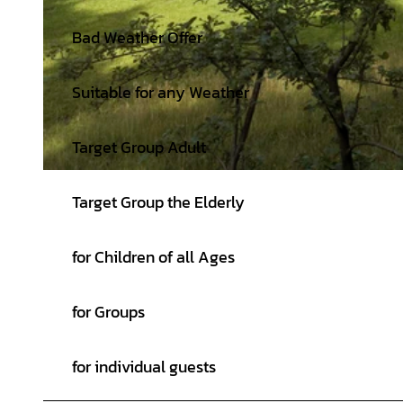
Bad Weather Offer
Suitable for any Weather
Target Group Adult
© JOERG SARBACH |
CC-BY-SA
Target Group the Elderly
for Children of all Ages
for Groups
for individual guests