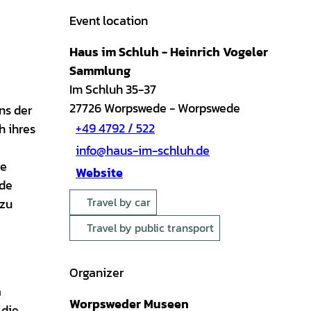
Event location
Haus im Schluh - Heinrich Vogeler
Sammlung
Im Schluh 35-37
27726
Worpswede
- Worpswede
ns der
+49 4792 / 522
h ihres
info@haus-im-schluh.de
ie
Website
nde
Travel by car
 zu
Travel by public transport
Organizer
a
Worpsweder Museen
 die