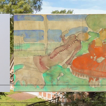
©
CC-BY-SA