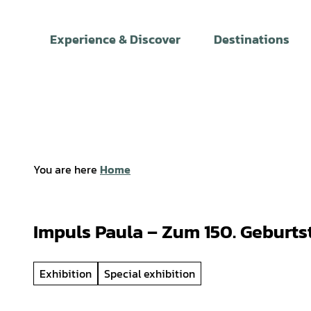
T
o
Experience & Discover
Destinations
c
o
n
t
e
n
t
You are here
Home
Impuls Paula – Zum 150. Geburt
Exhibition
Special exhibition